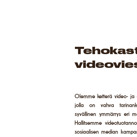
Tehokast
videovie
Olemme ketterä video- ja e
jolla on vahva tarinan
syvällinen ymmärrys eri me
Hallitsemme videotuotannot 
sosiaalisen median kampan