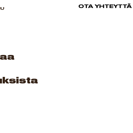
OTA YHTEYTTÄ
NU
taa
ksista