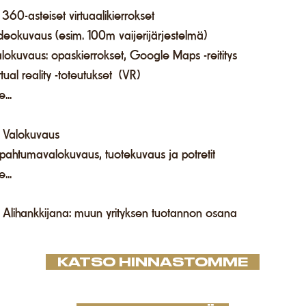
.
360-asteiset virtuaalikierrokset
ideokuvaus (esim. 100m vaijerijärjestelmä)
lokuvaus: opaskierrokset, Google Maps -reititys
rtual reality -toteutukset (VR)
e...
. Valokuvaus
apahtumavalokuvaus,
tuotekuvaus ja
potretit
e...
. Alihankkijana: muun yrityksen tuotannon osana
KATSO HINNASTOMME