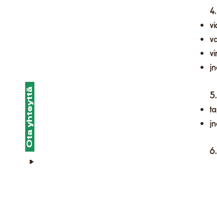
4
​v
va
vi
jn
Ota yhteyttä
5
t
jn
6
♥