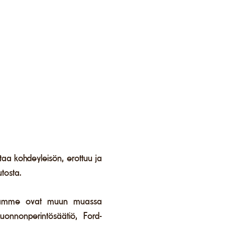
ttaa kohdeyleisön, erottuu ja
tosta.
itamme ovat muun muassa
uonnonperintösäätiö, Ford-