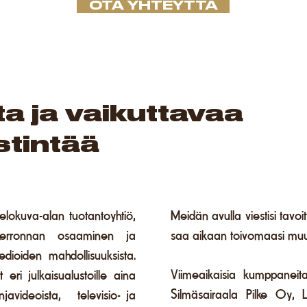
OTA YHTEYTTÄ
a ja vaikuttavaa
stintää
lokuva-alan tuotantoyhtiö,
Meidän avulla viestisi tavoi
kerronnan osaaminen ja
saa aikaan toivomaasi muu
dioiden mahdollisuuksista.
Viimeaikaisia kumppane
eri julkaisualustoille aina
Silmäsairaala Pilke Oy, L
javideoista, televisio- ja