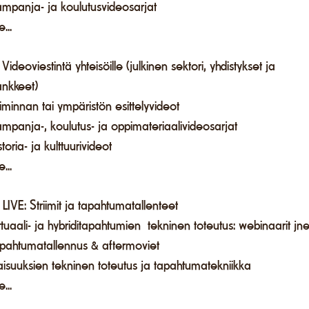
ampanja- ja koulutusvideosarjat
e...
 Videoviestintä yhteisöille (julkinen sektori, yhdistykset ja
ankkeet)
iminnan tai ympäristön esittelyvideot
mpanja-, koulutus- ja oppimateriaalivideosarjat
storia- ja kulttuurivideot
e...
 LIVE: Striimit ja t
apahtumatallenteet
rtuaali- ja hybriditapahtumien tekninen toteutus: webinaarit jne
apahtumatallennus & aftermoviet
laisuuksien tekninen toteutus ja tapahtumatekniikka
e...