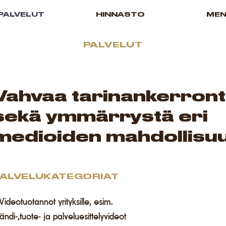
PALVELUT
HINNASTO
ME
PALVELUT
Vahvaa tarinankerron
sekä ymmärrystä eri
medioiden mahdollisuu
ALVELUKATEGORIAT
Videotuotannot yrityksille, esim.
ändi-,
tuote- ja palveluesittelyvideot