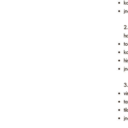
k
jn
2.
h
to
ka
hi
jn
3.
vi
t
ti
jn